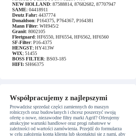
NEW HOLLAND
: 87588814, 87682682, 87707947
SAME
: 04418911
Deutz Fahr:
4437774
Donaldson
: P164375, P764367, P164381
Mann Filter
: WH945/2
Granit
: 8002105
Fleetguard
: HF6550, HF6554, HF6562, HF6560
SF-Filter
: P16-4375
HENGST
; HY413W
WIX
; 51455
BOSS FILTER
: BS03-185
HIFI:
SH66375
Współpracujemy z najlepszymi
Prowadzisz sprzedaż części zamiennych do maszyn
rolniczych oraz budowlanych i chcesz poszerzyć swoją
ofertę o nowe, niezawodne filtry marki Agrif? Oferujemy
atrakcyjne warunki handlowe oraz progi rabatowe w
zależności od wartości zamówienia. Przejdź do formularza
w celu założenia konta klienta lub skontaktuj się z nami, aby