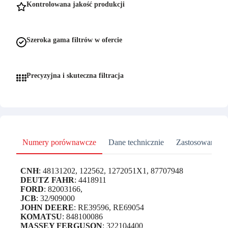
Kontrolowana jakość produkcji
Szeroka gama filtrów w ofercie
Precyzyjna i skuteczna filtracja
Numery porównawcze
Dane technicznie
Zastosowanie
CNH
: 48131202, 122562, 1272051X1, 87707948
DEUTZ FAHR
: 4418911
FORD
: 82003166,
JCB
: 32/909000
JOHN DEERE
: RE39596, RE69054
KOMATSU
: 848100086
MASSEY FERGUSON
: 322104400