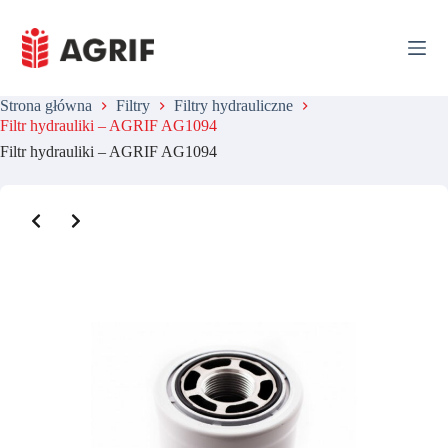
P
r
z
e
j
Strona główna
Filtry
Filtry hydrauliczne
d
Filtr hydrauliki – AGRIF AG1094
ź
d
Filtr hydrauliki – AGRIF AG1094
o
t
r
Slide 2 of 3
e
ś
c
i